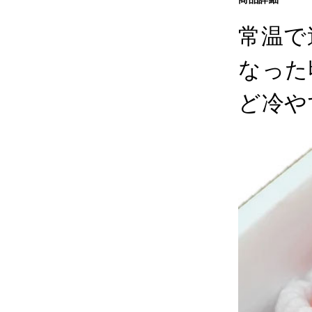
常温で
なった
ど冷や