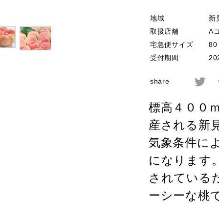
地域
新
取扱店舗
A
宅急便サイズ
8
受付期間
20
share
標高４００
産される新
気象条件に
になります
されている
ーシーな桃