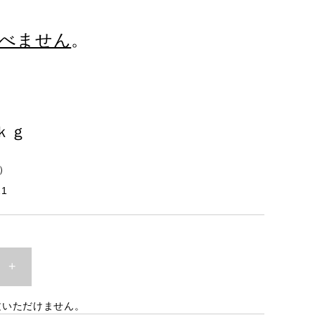
べません
。
ｋｇ
）
21
+
文いただけません。