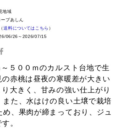
見地域
コープあしん
0（
送料についてはこちら
）
26/06/26～2026/07/15
ｍ～５００ｍのカルスト台地で生
見の赤桃は昼夜の寒暖差が大きい
より大きく、甘みの強い仕上がり
。また、水はけの良い土壌で栽培
ため、果肉が締まっており、ジュ
です。