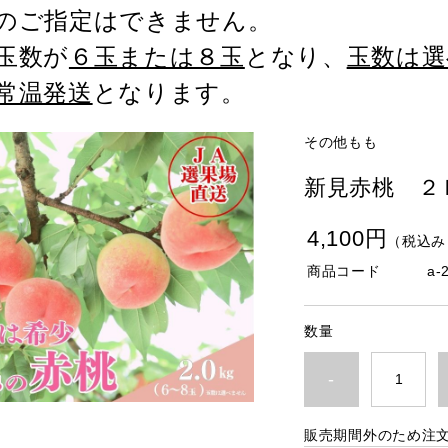
のご指定はできません。
玉数が
６玉または８玉
となり、
玉数は選
常温発送
となります。
その他もも
新見赤桃 ２
4,100円
（税込み
商品コード
a-
数量
-
販売期間外のため注