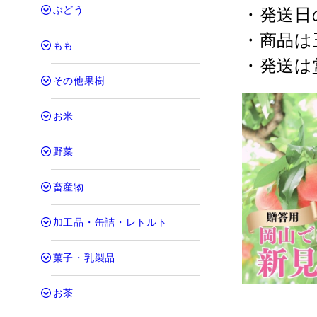
ぶどう
・発送日
・商品は
もも
・発送は
その他果樹
お米
野菜
畜産物
加工品・缶詰・レトルト
菓子・乳製品
お茶