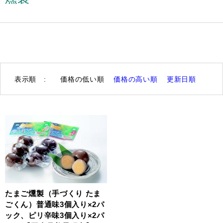
表示順 :
価格の低い順
価格の高い順
更新日順
たまご燻製（手づくり たま
ごくん）普通味3個入り×2パ
ック、ピリ辛味3個入り×2パ