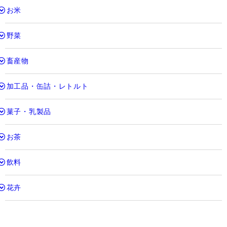
お米
野菜
畜産物
加工品・缶詰・レトルト
菓子・乳製品
お茶
飲料
花卉