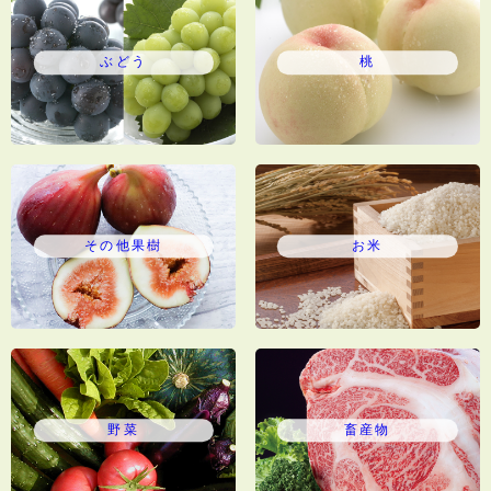
ぶどう
桃
その他果樹
お米
野菜
畜産物