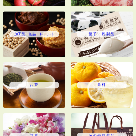
加工品・缶詰・レトルト
菓子・乳製品
お茶
飲料
花卉
その他特産品