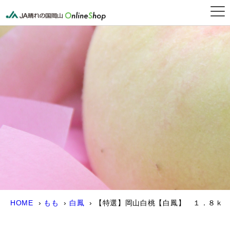
晴れの国岡山オンライン
HOME
もも
白鳳
【特選】岡山白桃【白鳳】 １．８ｋ
ｇ（６～７玉）