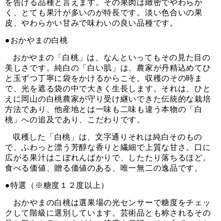
を告げる品種と言えます。その果肉は緻密でやわらか
く、とても果汁が多いのが特長です。淡い色合いの果
皮、やわらかい甘みで味わいの良い品種です。
●おかやまの白桃
おかやまの「白桃」は、なんといってもその見た目の
美しさです。純白の「白い肌」は、農家が丹精込めてひ
と玉ずつ丁寧に袋をかけるからこそ。収穫のその時ま
で、光を遮る袋の中で大きく生長します。それは、ひと
えに岡山の白桃農家が守り受け継いできた伝統的な栽培
方法であり、他産地とは一味も二味も違う本物の「白
桃」への追及であり、こだわりです。
収穫した「白桃」は、文字通りそれは純白そのもの
で、ふわっと漂う芳醇な香りと繊細で上質な甘さ。口に
広がる果汁はこぼれんばかりで、したたり落ちるほど。
食べる価値、贈る価値のある、唯一無二の逸品です。
●特選（※糖度１２度以上）
おかやまの白桃は選果場の光センサーで糖度をチェッ
クして階級に選別しています。芸術品とも称されるその