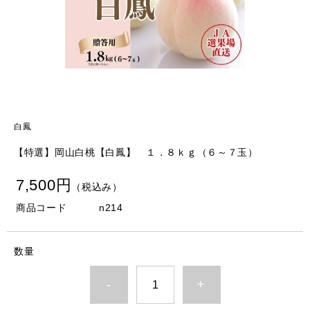
白鳳
【特選】岡山白桃【白鳳】 １．８ｋｇ（６～７玉）
7,500円
（税込み）
商品コード
n214
数量
-
+