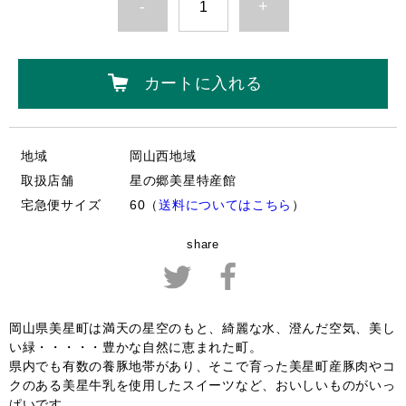
-
+
カートに入れる
地域
岡山西地域
取扱店舗
星の郷美星特産館
宅急便サイズ
60（
送料についてはこちら
）
share
岡山県美星町は満天の星空のもと、綺麗な水、澄んだ空気、美し
い緑・・・・・豊かな自然に恵まれた町。
県内でも有数の養豚地帯があり、そこで育った美星町産豚肉やコ
クのある美星牛乳を使用したスイーツなど、おいしいものがいっ
ぱいです。