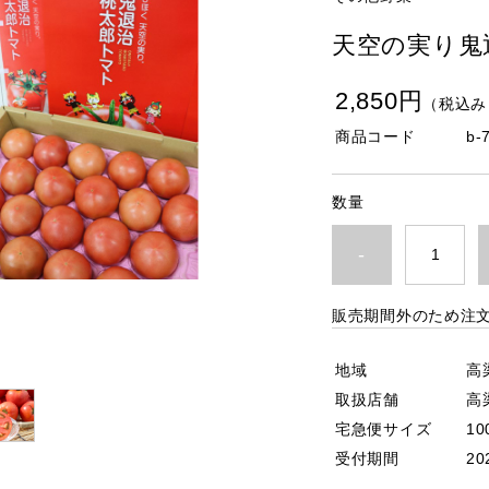
天空の実り鬼
2,850円
（税込み
商品コード
b-
数量
-
販売期間外のため注
地域
高
取扱店舗
高
宅急便サイズ
10
受付期間
20