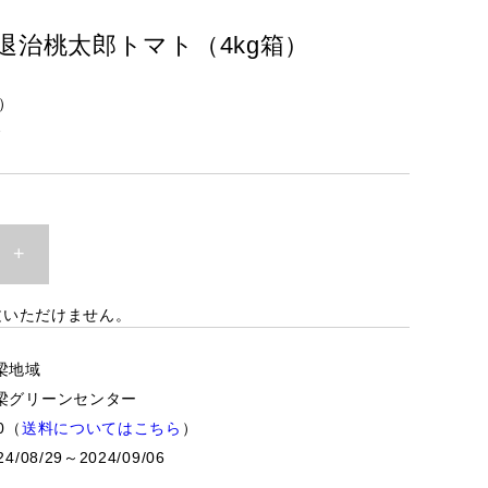
退治桃太郎トマト（4kg箱）
）
7
+
文いただけません。
梁地域
梁グリーンセンター
0（
送料についてはこちら
）
24/08/29～2024/09/06