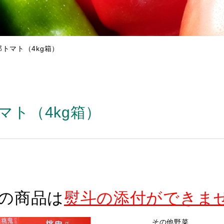
トマト（4kg箱）
ト（4kg箱）
の商品は
熨斗の添付ができま
その他野菜