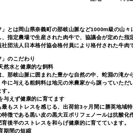
フ」とは岡山県奈義町の那岐山脈など1000m級の山
し、指定農場で生産された肉牛で、協議会が定めた指
益社団法人日本格付協会格付員により格付された牛肉
フ」のこだわり
な天然水と健康的な飼料
は、那岐山脈に囲まれた豊かな自然の中、蛇淵の滝か
、牛に与える粗飼料は地元の米農家から譲っていただ
ます。
スを与えず健康的に育てます
も最もストレスを感じる、出荷前3ヶ月間に勝英地域
の特徴である黒い皮の黒大豆ポリフェノールは抗酸化
肥育後半のストレスを和らげ健康的に育てています。
育期間の短縮