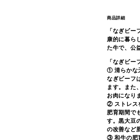
商品詳細
「なぎビー
康的に暮ら
た牛で、公
「なぎビー
① 清らか
なぎビーフ
ます。また
お肉になり
② ストレ
肥育期間で
す。黒大豆
の改善など
③ 和牛の肥