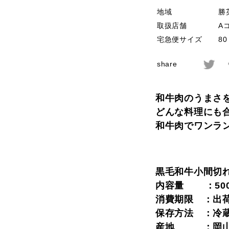
地域
勝
取扱店舗
A
宅急便サイズ
8
share
和牛肉のうまさ
どんな料理にも
和牛肉でワンラ
黒毛和牛小間切
内容量 ：50
消費期限 ：出
保存方法 ：冷
産地 ：岡山