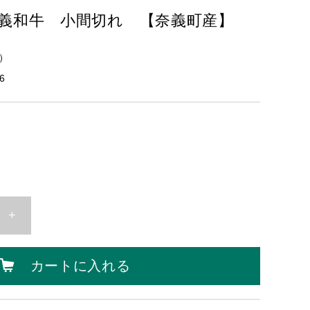
義和牛 小間切れ 【奈義町産】
）
6
+
カートに入れる