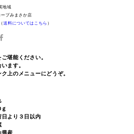
英地域
コープみまさか店
0（
送料についてはこちら
）
をご堪能ください。
合います。
ンク上のメニューにどうぞ。
れ
0ｇ
荷日より３日以内
蔵
県産